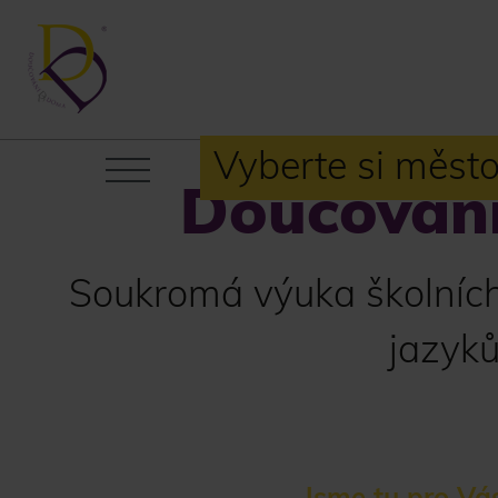
Vyberte si město
Doučován
Soukromá výuka školních
jazyk