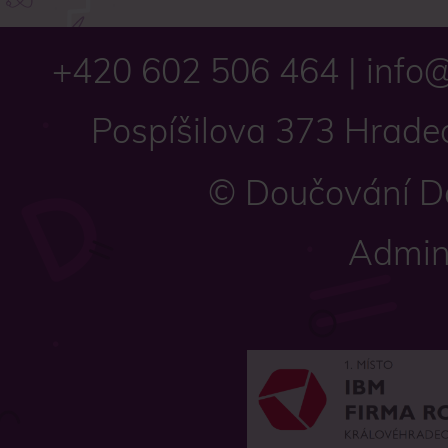
+420 602 506 464
|
info
Pospíšilova 373 Hrade
© Doučování Do
Admi